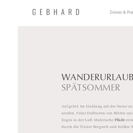
Zimmer & Pre
WANDERURLAU
SPÄTSOMMER
Auf geht´s. Im Einklang mit der Natur 
werden. Feine Duftnoten von Blüten un
liegen in der Luft. Malerische
Pfade
erst
durch die Tiroler Bergwelt und heißen