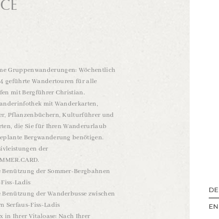
ICE
me Gruppenwanderungen: Wöchentlich
 4 geführte Wandertouren für alle
en mit Bergführer Christian.
Wanderinfothek mit Wanderkarten,
er, Pflanzenbüchern, Kulturführer und
ten, die Sie für Ihren Wanderurlaub
geplante Bergwanderung benötigen.
sivleistungen der
OMMER.CARD.
e Benützung der Sommer-Bergbahnen
-Fiss-Ladis
DE
DE
e Benützung der Wanderbusse zwischen
n Serfaus-Fiss-Ladis
EN
EN
x in Ihrer Vitaloase: Nach Ihrer