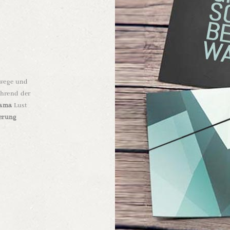
wege und
ährend der
rama
Lust
erung