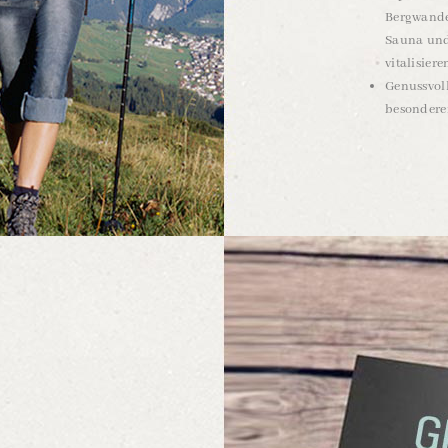
Bergwande
Sauna und
vitalisier
Genussvol
besondere