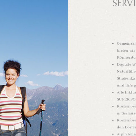
SERV
Gemeinsa
bieten wir
Könnerstuf
Digitale 
Naturführ
Straßenkar
und Ihre 
Alle Inklu
SUPER.S
Kostenlos
in Serfaus
Kostenlos
den Dörfer
Alpin Rela