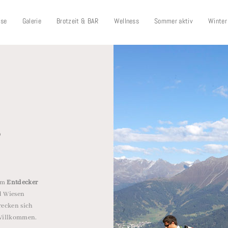
ise
Galerie
Brotzeit & BAR
Wellness
Sommer aktiv
Winter
B
zum
Entdecker
d Wiesen
recken sich
 Willkommen.