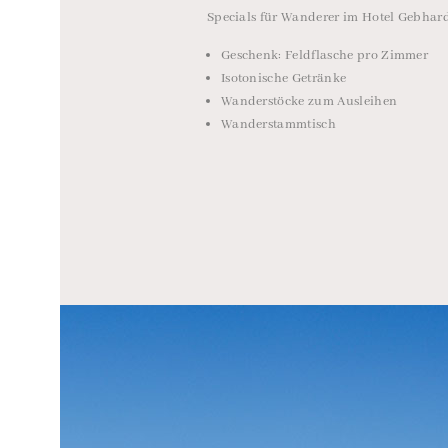
Specials für Wanderer im Hotel Gebhar
Geschenk: Feldflasche pro Zimmer
Isotonische Getränke
Wanderstöcke zum Ausleihen
Wanderstammtisch