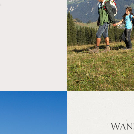
d:
WAN