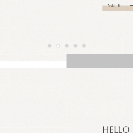
MEHR
bstag an der
es Lifestyle
 aber
feinen
 Saunen &
n Muskeln.
HELLO