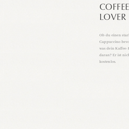
COFFE
LOVER
NTDECKEN
Ob du einen star
Cappuccino bevorz
was dein Kaffee-
daran? Er ist ni
kostenlos.