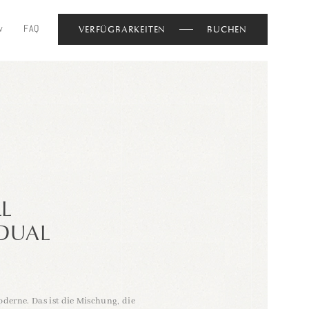
v
FAQ
VERFÜGBARKEITEN
BUCHEN
L
IDUAL
oderne
. Das ist die Mischung, die