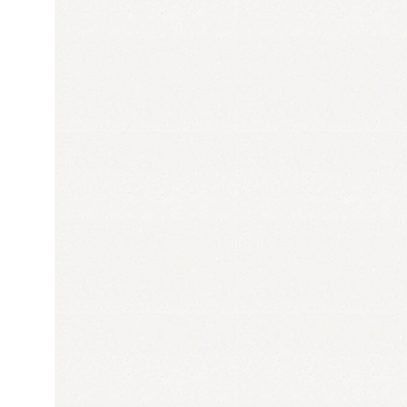
SLOW LIVING
Wohnen in gemütlicher Atmosphäre kombi
zeitloser Eleganz auf der Sonnenseite des
Regionale, handgefertigte Möbel kombinie
der
Urlaubsregion Serfaus-Fiss-Ladis
. Ei
Naturtextilien. Designklassiker
mit einem 
bis zum alpinen Gipfelglück.
Winter- ode
aus Moderne spiegeln unsere Philosophie,
Sommerurlaub in den Alpen
war nie so ei
bodenständige Tradition
sowie auf
Weltof
Ankommen
,
Genießen
und
Wohlfühlen
.
wieder. Unsere Zimmer sind so individuell 
Zimmer und Suiten alle unterschiedlich ei
dekoriert und ausgestattet. Eines garantie
Dreams werdet ihr in jedem haben.
UNSERE