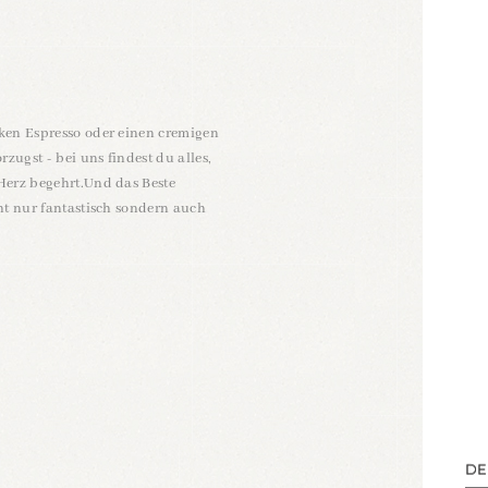
E
ken Espresso oder einen cremigen
ugst - bei uns findest du alles,
Herz begehrt.Und das Beste
cht nur fantastisch sondern auch
DE
DE