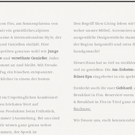
von Fiss, am Sonnenplateau von
Den Begriff Slow Living leben wir
 wir ein gemütliches alpines
woher unsere Möbel, Accessoires
arme & internationalem Style, der
ausgewählte Designerstücke stamm
und Genießen einlädt. Hier
der Region hergestellt und extra f
opoliten genauso wohl wie
junge
handgemacht!
re
und
verwöhnte Genießer
. Jeder
Dieses Haus hat so viel zu erzählen
kommt an und bleibt. Mit Freude.
viel zu genießen: Die
Am-liebsten
Tag ein bisschen entspannter.
feines Spa
eingebettet in ein spe
klicher in einem der besten
Entdeckt auch ihr euer
Gebhard
,
Breakfast in Fiss. Reserviert eur
gt im Ursprünglichen kombiniert
& Breakfast in Fiss in Tirol ganz 
egen höchsten Wert auf
Buchung.
ren Produkten beim Frühstück,
immer-)Ausstattung. Bei uns sind
Wir freuen uns, euch kennenzule
 Wir wissen ganz genau woher
ommen, der Speck ist