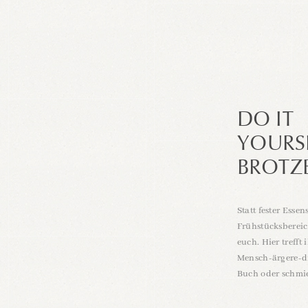
niert mit
 Hochplateaus
rt mit
n Katzensprung
Mix & Match
r
 die auf
nfach.
fenheit
setzt,
wie wir: 19
DO IT
ngerichtet,
YOURS
ren wir: Sweet
BROTZE
ZIMMER
Statt fester Esse
Frühstücksbereic
euch. Hier trefft
Mensch-ärgere-di
Buch oder schmie