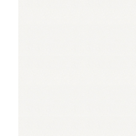
WELLNESS
E