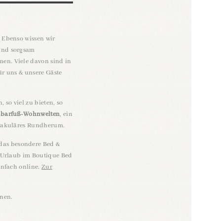
! Ebenso wissen wir
 und sorgsam
en. Viele davon sind in
ür uns & unsere Gäste
, so viel zu bieten, so
-barfuß-Wohnwelten
, ein
ktakuläres Rundherum.
 das besondere Bed &
en Urlaub im Boutique Bed
einfach online.
Zur
rnen.