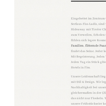
Eingebettet im Zentrum 
Serfaus-Fiss-Ladis, sind
Hideaway mit Tiroler Ch
zum Verweilen, Erholen 
fühlen sich legere Kosm
Familien
,
flitternde Paa
findet das Seine. Jeder 
Mit Begeisterung. Jeden 
Jeden Tag ein Stück glüc
Hotels in Fiss.
Unsere Leidenschaft lie
mit Stil & Design. Wir l
Nachhaltigkeit bei unse
gleichermaßen in der (Z
das nicht nur Floskeln.
unsere Frühstückseier k