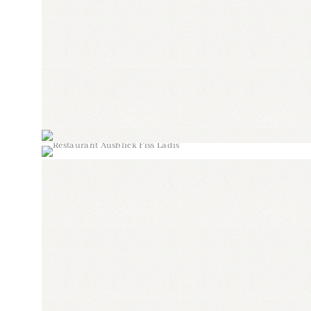
WELLNESS
Kehrt nach einem sportlich-aktiven Urlau
frischen Bergluft
zurück in unser gemütlich
Hotel in Fiss und lasst in unserer kleinen,
Wellnessoase
den Tag ausklingen. Unsere
Dampfbäder beleben die Sinne und müde