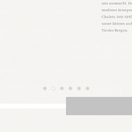
uns ausmacht. Da
moderne
Interpr
Chalets
. Seit 198
unser
kleines au
Tiroler Bergen.